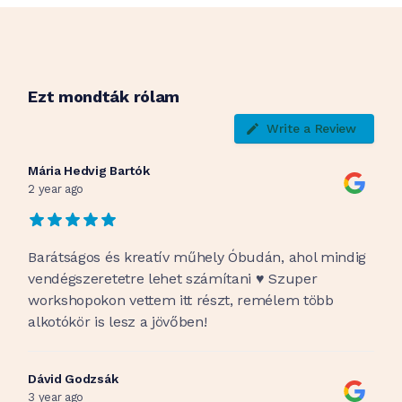
chosen
on
the
product
page
Ezt mondták rólam
Write a Review
Mária Hedvig Bartók
2 year ago
Barátságos és kreatív műhely Óbudán, ahol mindig
vendégszeretetre lehet számítani ♥️ Szuper
workshopokon vettem itt részt, remélem több
alkotókör is lesz a jövőben!
Dávid Godzsák
3 year ago