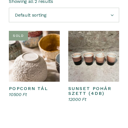
Showing all 2 results
Default sorting
SOLD
POPCORN TÁL
SUNSET POHÁR
Opciók választása
Kosárba teszem
This
SZETT (4DB)
10500
Ft
product
12000
Ft
has
multiple
variants.
The
options
may
be