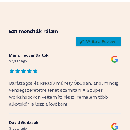
Ezt mondták rólam
Write a Review
Mária Hedvig Bartók
2 year ago
Barátságos és kreatív műhely Óbudán, ahol mindig
vendégszeretetre lehet számítani ♥️ Szuper
workshopokon vettem itt részt, remélem több
alkotókör is lesz a jövőben!
Dávid Godzsák
3 year ago