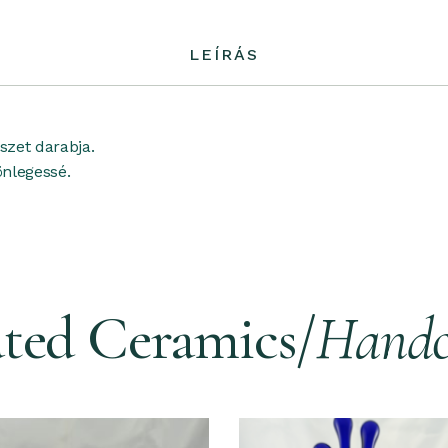
LEÍRÁS
szet
darabja.
önlegessé.
ated Ceramics/
Handc