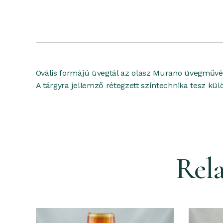
Ovális formájú üvegtál az olasz
Murano üvegművé
A tárgyra jellemző
rétegzett színtechnika
tesz kül
Rel