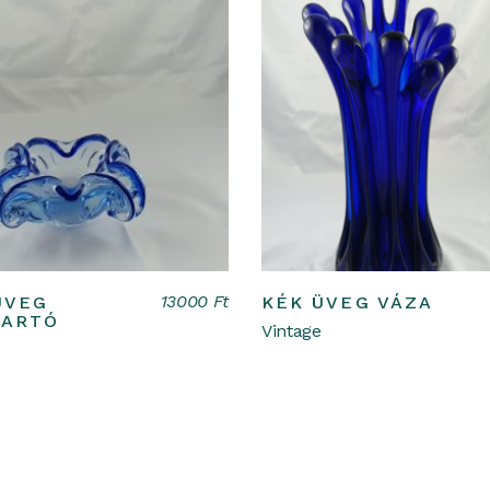
Kosárba teszem
Kosárba teszem
13000
Ft
ÜVEG
KÉK ÜVEG VÁZA
ARTÓ
Vintage