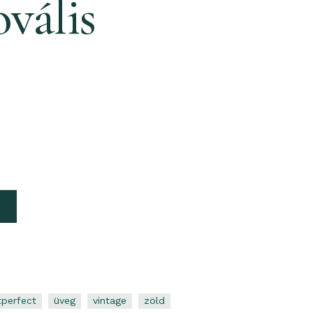
vális
tperfect
Üveg
Vintage
Zöld