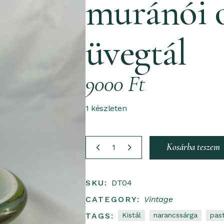
muránói o
üvegtál
9000
Ft
1 készleten
muránói ovális üvegtál quantity
Kosárba teszem
SKU:
DT04
CATEGORY:
Vintage
TAGS:
Kistál
Narancssárga
Pas