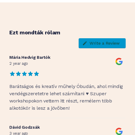
Ezt mondták rólam
Write a Review
Mária Hedvig Bartók
2 year ago
Barátságos és kreatív műhely Óbudán, ahol mindig
vendégszeretetre lehet számítani ♥️ Szuper
workshopokon vettem itt részt, remélem több
alkotókör is lesz a jövőben!
Dávid Godzsák
3 year ago