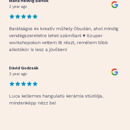
Mária Hedvig Bartók
2 year ago
Barátságos és kreatív műhely Óbudán, ahol mindig
vendégszeretetre lehet számítani ♥️ Szuper
workshopokon vettem itt részt, remélem több
alkotókör is lesz a jövőben!
Dávid Godzsák
3 year ago
Luca kellemes hangulatú kerámia stúdiója,
mindenképp nézz be!