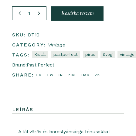
üveg hamutartó quantity
Kosárba teszem
SKU:
DT10
CATEGORY:
Vintage
TAGS:
Kistál
Pastperfect
Piros
Üveg
Vintage
Brand:
Past Perfect
SHARE:
FB
TW
IN
PIN
TMB
VK
LEÍRÁS
A tál vörös és borostyánsárga tónusokkal